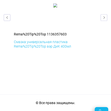
Rema%20Tip%20Top 1136357603
Rem
Смазка универсальная пластика
Сма
Rema%20Tip%20Top аэр ДиК 400мл
Rem
© Все права защищены.