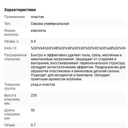
Характеристики
Применение:
пластик
Тип:
Смазка универсальная
Форма
аэрозоль
выпуска:
Объём, л:
0.4
EAN-13:
%D0%94%D0%9B%D0%98%D0%9D%D0%9D%D0%AB%D0%99
Расширенное
Быстро и эффективно удаляет пыль, грязь, масляные и
описание:
никотиновые загрязнения. Защищает от старения и
выгорания, восстанавливает первоначальную структуру,
обладает антистатическим эффектом. Предназначен для
обработки пластиковых и виниловых деталей салона.
Подходит для молдингов и бамперов. Обладает
приятным ароматом клубники.
Товарная
уход и очистка
группа:
Высота
235
упаковки,
мм:
Длина
50
упаковки,
мм:
Объем
0.7